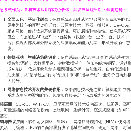
息系统作为计算机技术应用的核心载体，其发展呈现出以下鲜明趋势：
全面云化与平台化融合
：信息系统正加速从本地部署的传统架构向以
原生为核心的新型架构迁移。云原生技术（容器、微服务、DevOps
服务网格）使得信息系统更具弹性、可扩展性和敏捷性。信息系统不
孤立，而是通过API经济、中台架构（数据中台、业务中台、技术中
台）实现内部及与外部系统的深度集成与能力共享，形成开放的生态
统。
数据驱动与智能决策的深化
：信息系统正从“流程自动化”系统演变为
据智能”系统。大数据平台、实时数据湖仓一体架构成为标配。通过
成AI能力，信息系统能够实现预测性分析、智能推荐、自动化运维和
助决策，从“记录过去”转向“预测未来”和“指导行动”，业务价值得到
大提升。
网络信息技术开发的关键作用
：网络信息技术是连接计算机能力与信
系统应用的桥梁和脉络。其发展直接决定了信息系统的效能边界：
接层面
：5G/6G、Wi-Fi 6/7、卫星互联网等技术提供高速、低延迟、高可
、海量连接的网络基础设施，是物联网、边缘计算、沉浸式应用（如XR
基石。
构与协议层面
：软件定义网络（SDN）、网络功能虚拟化（NFV）使网络
灵活、可编程；IPv6的全面部署解决了地址空间瓶颈；确定性网络、时