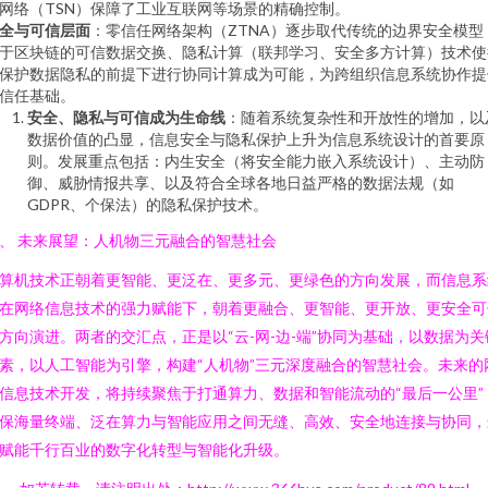
网络（TSN）保障了工业互联网等场景的精确控制。
全与可信层面
：零信任网络架构（ZTNA）逐步取代传统的边界安全模型
于区块链的可信数据交换、隐私计算（联邦学习、安全多方计算）技术使
保护数据隐私的前提下进行协同计算成为可能，为跨组织信息系统协作提
信任基础。
安全、隐私与可信成为生命线
：随着系统复杂性和开放性的增加，以
数据价值的凸显，信息安全与隐私保护上升为信息系统设计的首要原
则。发展重点包括：内生安全（将安全能力嵌入系统设计）、主动防
御、威胁情报共享、以及符合全球各地日益严格的数据法规（如
GDPR、个保法）的隐私保护技术。
、 未来展望：人机物三元融合的智慧社会
算机技术正朝着更智能、更泛在、更多元、更绿色的方向发展，而信息系
在网络信息技术的强力赋能下，朝着更融合、更智能、更开放、更安全可
方向演进。两者的交汇点，正是以“云-网-边-端”协同为基础，以数据为关
素，以人工智能为引擎，构建“人机物”三元深度融合的智慧社会。未来的
信息技术开发，将持续聚焦于打通算力、数据和智能流动的“最后一公里”
保海量终端、泛在算力与智能应用之间无缝、高效、安全地连接与协同，
赋能千行百业的数字化转型与智能化升级。