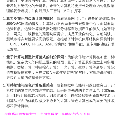
策能力，更通过与云计算、边缘计算的结合，渗透到从芯片设计、软
开发到系统优化的全链条。未来的计算机将更擅长处理非结构化数据
理解复杂语境，并向通用人工智能（AGI）探索。
算力泛在化与边缘计算的崛起
：随着物联网（IoT）设备的爆炸式增
和5G/6G网络的普及，计算能力不再局限于云端数据中心，而是向网
边缘扩散。边缘计算将数据处理和分析移至数据产生的源头（如智能
备、网关），以极低的延迟响应需求，满足工业自动化、自动驾驶、
慧城市等实时性要求高的场景。这推动了计算机体系结构向异构计算
（CPU、GPU、FPGA、ASIC等协同）和更节能、更专用的边缘计
点发展。
量子计算与新型计算范式的前沿探索
：为解决传统计算机在加密、材
模拟、复杂优化等问题上遇到的瓶颈，量子计算正从实验室走向实用
初期。类脑计算（神经拟态计算）、光计算、生物计算等新型计算范
也在积极探索中，旨在突破“冯·诺依曼架构”的局限，实现更高能效比
更接近人脑的信息处理方式。
可持续性与绿色计算备受关注
：随着数据中心能耗问题日益突出，计
机技术的发展也更加注重能效。从采用更先进的半导体工艺（如3nm
2nm制程）降低芯片功耗，到通过液冷、自然冷却等创新散热技术，
到算法层面的优化以减少不必要的计算，绿色计算已成为重要的技术
标和设计哲学。
、 信息系统的发展方向：走向集成化、智能化与安全可信